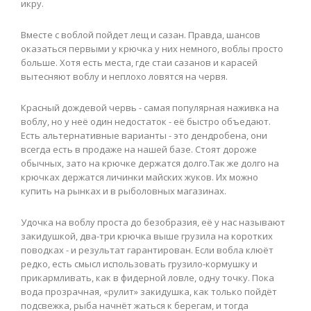
икру.
Вместе с воблой пойдет лещ и сазан. Правда, шансов
оказаться первыми у крючка у них немного, воблы просто
больше. Хотя есть места, где стаи сазанов и карасей
вытесняют воблу и неплохо ловятся на червя.
Красный дождевой червь - самая популярная наживка на
воблу, но у неё один недостаток - её быстро объедают.
Есть альтернативные варианты - это дендробена, они
всегда есть в продаже на нашей базе. Стоят дороже
обычных, зато на крючке держатся долго.Так же долго на
крючках держатся личинки майских жуков. Их можно
купить на рынках и в рыболовных магазинах.
Удочка на воблу проста до безобразия, её у нас называют
закидушкой, два-три крючка выше грузила на коротких
поводках - и результат гарантирован. Если вобла клюёт
редко, есть смысл использовать грузило-кормушку и
прикармливать, как в фидерной ловле, одну точку. Пока
вода прозрачная, «рулит» закидушка, как только пойдёт
подсвежка, рыба начнёт жаться к берегам, и тогда