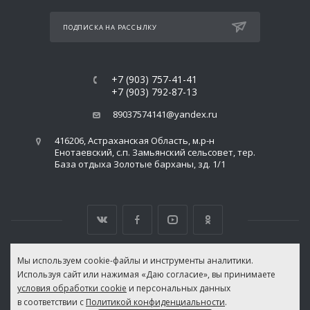
ПОДПИСКА НА РАССЫЛКУ
+7 (903) 757-41-41
+7 (903) 792-87-13
89037574141@yandex.ru
416206, Астраханская Область, м.р-н
Енотаевский, с.п. Замьянский сельсовет, тер.
База отдыха Золотые барханы, зд. 1/1
Мы используем cookie-файлы и инструменты аналитики.
Используя сайт или нажимая «Даю согласие», вы принимаете
ВЕРСИЯ ДЛЯ ПЕЧАТИ
условия обработки cookie
и персональных данных
ПОЛИТИКА КОНФИДЕНЦИАЛЬНОСТИ
|
ПОЛИТИКА ИСПОЛЬЗОВАНИЯ ФАЙЛОВ
в соответствии с
Политикой конфиденциальности
.