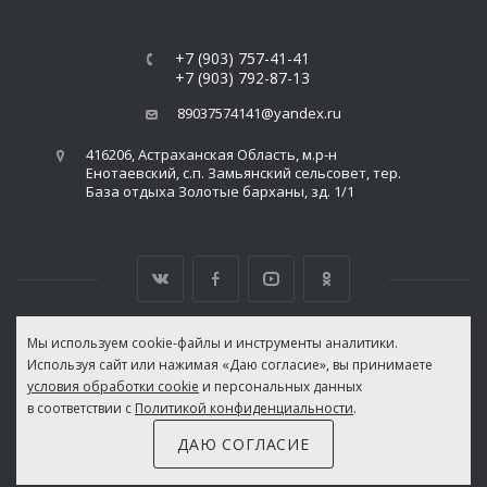
+7 (903) 757-41-41
+7 (903) 792-87-13
89037574141@yandex.ru
416206, Астраханская Область, м.р-н
Енотаевский, с.п. Замьянский сельсовет, тер.
База отдыха Золотые барханы, зд. 1/1
Мы используем cookie-файлы и инструменты аналитики.
Используя сайт или нажимая «Даю согласие», вы принимаете
ВЕРСИЯ ДЛЯ ПЕЧАТИ
условия обработки cookie
и персональных данных
ПОЛИТИКА КОНФИДЕНЦИАЛЬНОСТИ
|
ПОЛИТИКА ИСПОЛЬЗОВАНИЯ ФАЙЛОВ
в соответствии с
Политикой конфиденциальности
.
COOKIE
ДАЮ СОГЛАСИЕ
© 2026 "Золотые Барханы" Все права защищены.